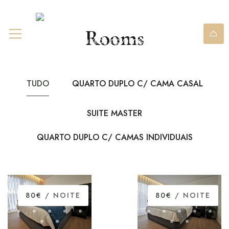
+351 967 841 980
(chamada
Rooms
para rede móvel nacional)
TUDO
QUARTO DUPLO C/ CAMA CASAL
SUITE MASTER
QUARTO DUPLO C/ CAMAS INDIVIDUAIS
80€
/ NOITE
80€
/ NOITE