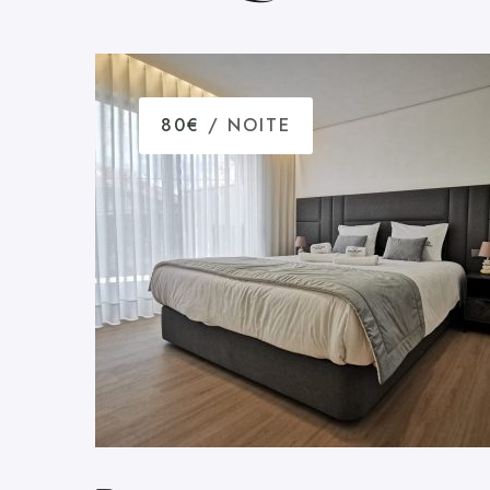
80€
/ NOITE