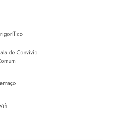
rigorífico
ala de Convívio
Comum
erraço
ifi