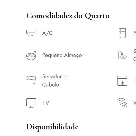
Comodidades do Quarto
A/C
F
S
Pequeno Almoço
Secador de
T
Cabelo
TV
W
Disponibilidade