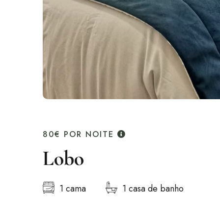
80€
POR NOITE
Lobo
1 cama
1 casa de banho