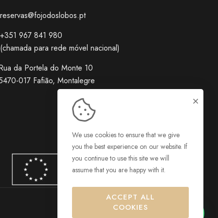
reservas@fojodoslobos.pt
+351 967 841 980
(chamada para rede móvel nacional)
Rua da Portela do Monte 10
5470-017 Fafião, Montalegre
We use cookies to ensure that we give
you the best experience on our website. If
you continue to use this site we will
assume that you are happy with it.
ACCEPT ALL
COOKIES