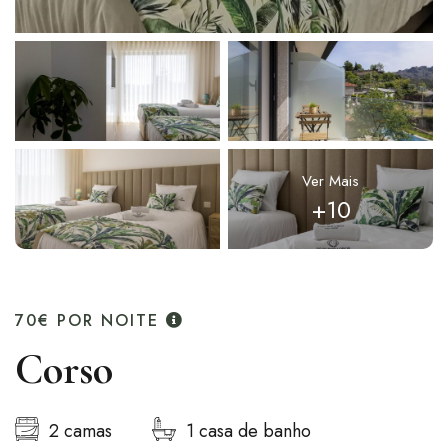
Ver Mais
+10
70€
POR NOITE
Corso
2 camas
1 casa de banho