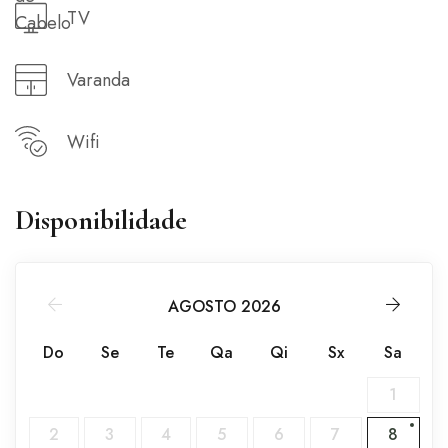
TV
Varanda
Wifi
Disponibilidade
AGOSTO 2026
Do
Se
Te
Qa
Qi
Sx
Sa
1
2
3
4
5
6
7
8