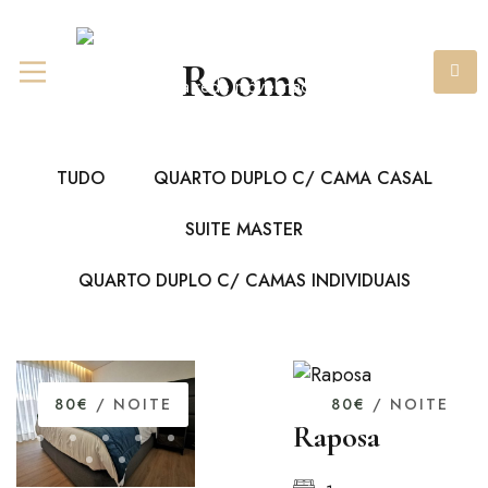
+351 967 841 980
(chamada
Rooms
para rede móvel nacional)
TUDO
QUARTO DUPLO C/ CAMA CASAL
SUITE MASTER
QUARTO DUPLO C/ CAMAS INDIVIDUAIS
80€
/ NOITE
80€
/ NOITE
Raposa