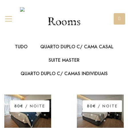
+351 967 841 980
(chamada
Rooms
para rede móvel nacional)
TUDO
QUARTO DUPLO C/ CAMA CASAL
SUITE MASTER
QUARTO DUPLO C/ CAMAS INDIVIDUAIS
80€
/ NOITE
80€
/ NOITE