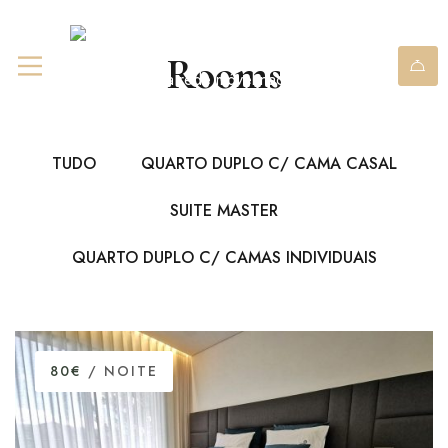
+351 967 841 980
(chamada
Rooms
para rede móvel nacional)
TUDO
QUARTO DUPLO C/ CAMA CASAL
SUITE MASTER
QUARTO DUPLO C/ CAMAS INDIVIDUAIS
80€
/ NOITE