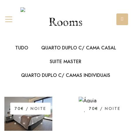
+351 967 841 980
(chamada
Rooms
para rede móvel nacional)
TUDO
QUARTO DUPLO C/ CAMA CASAL
SUITE MASTER
QUARTO DUPLO C/ CAMAS INDIVIDUAIS
70€
/ NOITE
70€
/ NOITE