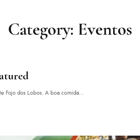
+351 967 841 980
(chamada para
Category: Eventos
atured
te Fojo dos Lobos. A boa comida...