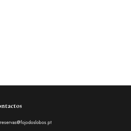
ntactos
reservas@fojodoslobos.pt